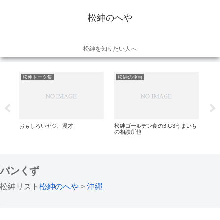
松紳のへや
松紳を知りたい人へ
松紳トーク集
松紳の企画
松
マ
おもしろいヤジ、漫才
松紳ゴールデン食のBIG3うまいも
の相談所他
パンくず
松紳リスト
松紳のへや
>
沖縄